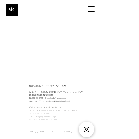
株式会社 エスエフジー・ランドスケープアーキテクツ
名古屋オフィス｜愛知県名古屋市千種区今池4-4-20 ナゴヤマンション今池7E
​岐阜実験圃場｜岐阜県岐阜市松風町
TEL: 052-433-5470 E-mail: info@sfg-landscape.jp
登録ランドスケープアーキテクト 事務所名古屋市立大学研究成果活用企業
SfG landscape architects Inc.
Nagoya :4-4-20-7E, Imaike, Chikusa, Nagoya, Airchi
TEL: +81+52-433-5467
E-mail:
info@sfg-landscape.jp
Gifu : Matsukazecho, Gifu, Gifu
© Copyright SfG Landscape Architects Inc. 2020 All rights reserved.