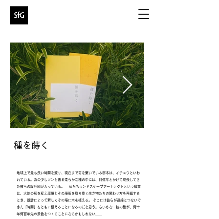
種を蒔く
地球上で最も長い時間を渡り、現在まで命を繋いでいる樹木は、イチョウといわ
れている。あの少しツンと香る柔らかな種の中には、何億年とかけて成長してき
た彼らの設計図が入っている。 私たちランドスケープアーキテクトという職業
は、大地の形を変え環境とその場所を取り巻く生き物たちの関わり方を再編する
とき、設計によって新しくその場に木を植える。 そこには彼らが連綿とつないで
きた「時間」をともに植えることになるのだと思う。ちいさな一粒の種が、何十
年何百年先の景色をつくることになるかもしれない＿＿